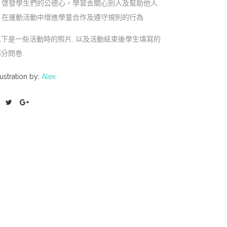
啓發學生們的公德心，學習去關心別人及幫助他人
在運動活動中增進學童合作及遵守規則的行為
以下是一些活動時的照片, 以及活動結束後學生填寫的
部分問卷.
lustration by:
Alex