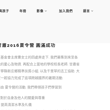
與孩子
年冊
影像
加入我們
語言
甘肅2016夏令營 圓滿成功
在基金會主席曹女士的四處奔走下, 我們募集到來至各
地的愛心及物資, 再配合上當地的學校校長老師, 甘肅省
會寧縣新庄鄉精準扶貧小組, 以及千里草的志工協助. 大
家一起協力完成了這項跨越國界的暑期活動.
藉由 夏令營的活動, 我們帶領孩子們學習到
對於自身及他人的關愛與尊重
提高清潔水準及礼儀