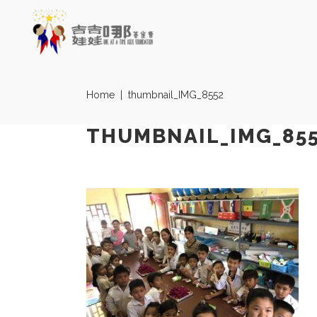
Home
|
thumbnail_IMG_8552
THUMBNAIL_IMG_85