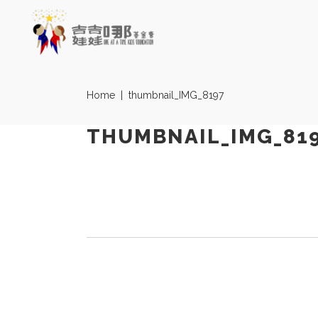
Home
|
thumbnail_IMG_8197
THUMBNAIL_IMG_81