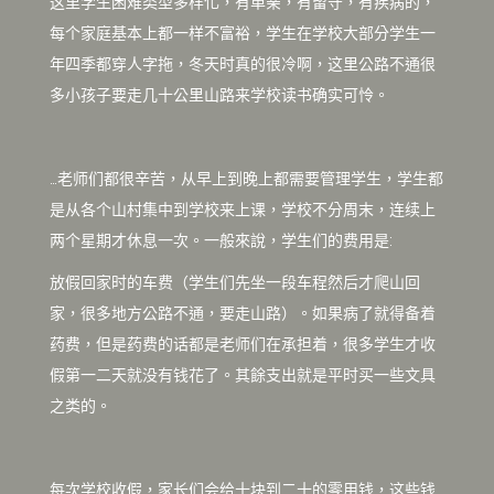
这里学生困难类型多样化，有单亲，有留守，有疾病的，
每个家庭基本上都一样不富裕，学生在学校大部分学生一
年四季都穿人字拖，冬天时真的很冷啊，这里公路不通很
多小孩子要走几十公里山路来学校读书确实可怜。
…老师们都很辛苦，从早上到晚上都需要管理学生，学生都
是从各个山村集中到学校来上课，学校不分周末，连续上
两个星期才休息一次。一般來說，学生们的费用是:
放假回家时的车费（学生们先坐一段车程然后才爬山回
家，很多地方公路不通，要走山路）。如果病了就得备着
药费，但是药费的话都是老师们在承担着，很多学生才收
假第一二天就没有钱花了。其餘支出就是平时买一些文具
之类的。
每次学校收假，家长们会给十块到二十的零用钱，这些钱