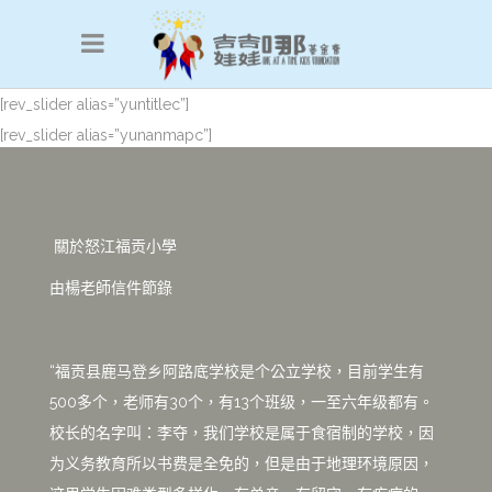
[rev_slider alias=”yuntitlec”]
[rev_slider alias=”yunanmapc”]
關於怒江福贡小學
由楊老師信件節錄
“福贡县鹿马登乡阿路底学校是个公立学校，目前学生有
500多个，老师有30个，有13个班级，一至六年级都有。
校长的名字叫：李夺，我们学校是属于食宿制的学校，因
为义务教育所以书费是全免的，但是由于地理环境原因，