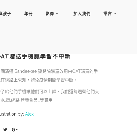
與孩子
年冊
影像
加入我們
語言
OAT贈送手機讓學習不中斷
泰國清邁
Bandeekee 孤兒院學
童改用由
OAT
購買的手
機在網路上求知，避免疫情期間學習中斷。
除了給他們手機讓他們可以上課，我們還每週替他們支
水,電,網路,營養食品…等費用
lustration by:
Alex