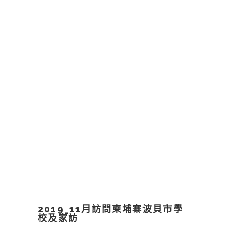
2019_11月訪問柬埔寨波貝市學
校及家訪