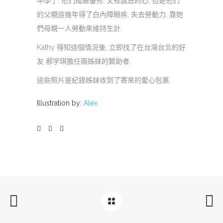
中學了. 他們成績優秀, 又有感恩的心, 但是他們
的父親這幾年得了白內障眼疾, 失去勞動力, 靠她
們母親一人勞動來維持生計.
Kathy 得知這個情況後, 立即找了在台灣台北的好
友 郝宇琪擔任兩姊妹的贊助者.
這些照片是紀錄姊妹收到了寄來的愛心包裹.
Illustration by:
Alex