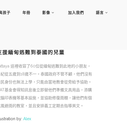
與孩子
年冊
影像
加入我們
語言
支援緬甸逃難到泰國的兒童
attaya 這裡收容了60位從緬甸逃難到此地的小朋友，
年紀從五歲到18歲不一。泰國政府不管不顧，他們沒有
難民身份也無法上學，只能由當地教會從旁給予協助。
OAT基金會得知訊息後立即替他們準備文具用品，添購
電腦印表機等基本設施，並協助修復雨棚，讓他們有個
遮風避雨的教室，並且安排義工定期去指導英文。
lustration by:
Alex