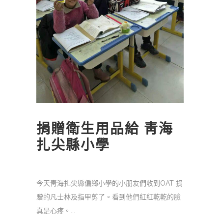
捐贈衛生用品給 靑海
扎尖縣小學
今天靑海扎尖縣偏鄉小學的小朋友們收到OAT 捐
贈的凡士林及指甲剪了。看到他們紅紅乾乾的臉
真是心疼。