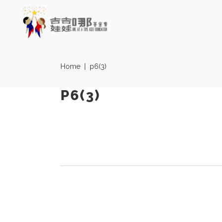
Home
|
p6(3)
P6(3)