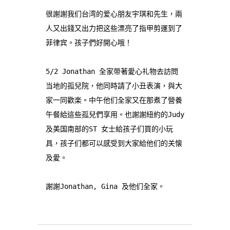
很謝謝我们台湾的爱心朋友宇琪和先生，兩
人又出錢又出力把这些漂亮了指甲剪運到了
菲律宾。孩子們好開心哦！

5/2 Jonathan 全家带著愛心礼物去訪問
当地的孤兒院，他同時請了小丑表演，與大
家一同歡楽。中午他们全家又在那煮了營養
午餐給這些孤兒們享用。也謝謝紐約的Judy
及美国南部的ST 女士給孩子们買的小玩
具，孩子们都可以感受到大家給他们的关懐
及愛。

謝謝Jonathan, Gina 及他们全家。